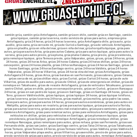
camión grúa, camión grúa Antofagasta, camión grúa en chile, camión grúa en Santiago, camión
grúa Iquique, camión grúa la serena, costo servicio de grúas para autos, empresa grúa
Antofagasta, grúa 24 horas, grúa 24 horas la serena, grúa Antofagasta chile, grúa auto, grúa
auxilio, grúa cama, grúa cerca de mi, grúa de Curicó a Santiago, grúa de vehículo Antofagasta,
grúa en placilla, grúa en viña del mar, grúa en viña del mar, grúa horquilla Iquique, grúa para
autos, grúa para autos Arica, grúa para autos Calama, grúa para autos Iquique, grúa para autos la
serena, grúa para autos precio, grúa pluma, grúa pluma Calama, grúa precio, grúa providencia,
grúa remolque Iquique, grúa Temuco precio, grúa Valparaíso, grúas, gruas, grúas 24 horas, grúas
24 horas, grúas 24 horas Arica, grúas 24 horas Calama, grúas 24 horas chillan, grúas 24 horas
concepción, grúas 24 horas placilla, grúas 24 horas Rancagua, grúas 24 horas Santiago, grúas 24
horas Santiago, grúas 24 horas Santiago centro, grúas 24 horas Valdivia, grúas 24 horas
Valparaíso, grúas 24 horas Villarrica, grúas 24 horas vina del mar, grúas Antofagasta, grúas
Antofagasta 24 horas, grúas Arica, grúas baratas en san Fernando, grúas cabrera, grúas Calama,
grúas cerca de mi, grúas chillan viejo, grúas Curicó, grúas Curicó 24 horas, grúas de auto
Villarrica, grúas de auxilio para autos, grúas de Chiloé, grúas de emergencia en chillan, grúas de
remolque en Talcahuano, grúas de rescate Antofagasta, grúas de vehículos Talcahuano, grúas en
castro Chiloé, grúas en chile, grúas en concepción precio, grúas en Curicó, grúas en Rancagua
24 horas, grúas en san pedro de la paz, grúas en Santiago, grúas en Santiago 24 horas, grúas en
Teno, grúas en Valdivia chile, grúas Iquique, grúas Iquique 24 horas, grúas Iquique teléfono,
grúas la serena, grúas la serena 24 horas, grúas machali, grúas molina, grúa padre las casas,
grúas para autos, grúas para autos 24 horas, grúas para autos económicas, grúas para autos en
Melipilla, grúas para autos en recoleta, grúas para autos Iquique, grúas para autos la florida,
grúas para autos la serena, grúas para autos mal estacionados, grúas para camiones, grúas para
camiones Antofagasta, grúas para remolcar autos, grúas para vehículos Antofagasta, grúas para
vehículos en chillan, grúas para vehículos en Santiago, grúas plumas en Iquique, grúas
providencia, grúas Quilpué, grúas remolque Antofagasta, grúas remolque chillan, grúas
remolque Rancagua, grúas remolques para autos, grúas reñaca, grúas san Fernando, grúas san
Fernando chile, grúas san javier, grúas Santiago centro, grúas Talca 24 horas, grúas Talcahuano,
grúas Temuco, grúas Temuco 24 horas, grúas Temuco teléfono, grúas Valdivia, grúas Valdivia 24
horas, grúas Valparaíso playa ancha, grúas Villarrica, gruasenchile, precio de grúas para autos,
precio servicio de grúas para autos, precio servicio de grúas para autos, remolque Antofagasta,