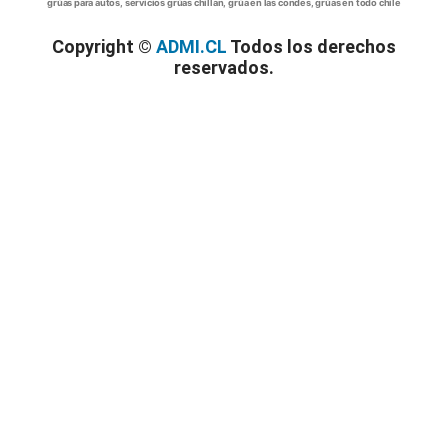
grúas para autos, servicios grúas chillan, grúa en las condes, grúas en todo chile
Copyright ©
ADMI.CL
Todos los derechos
reservados.