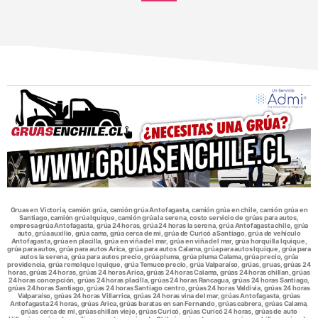
Gruas en Victoria, camión grúa, camión grúa Antofagasta, camión grúa en chile, camión grúa en
Santiago, camión grúa Iquique, camión grúa la serena, costo servicio de grúas para autos,
empresa grúa Antofagasta, grúa 24 horas, grúa 24 horas la serena, grúa Antofagasta chile, grúa
auto, grúa auxilio, grúa cama, grúa cerca de mi, grúa de Curicó a Santiago, grúa de vehículo
Antofagasta, grúa en placilla, grúa en viña del mar, grúa en viña del mar, grúa horquilla Iquique,
grúa para autos, grúa para autos Arica, grúa para autos Calama, grúa para autos Iquique, grúa para
autos la serena, grúa para autos precio, grúa pluma, grúa pluma Calama, grúa precio, grúa
providencia, grúa remolque Iquique, grúa Temuco precio, grúa Valparaíso, grúas, gruas, grúas 24
horas, grúas 24 horas, grúas 24 horas Arica, grúas 24 horas Calama, grúas 24 horas chillan, grúas
24 horas concepción, grúas 24 horas placilla, grúas 24 horas Rancagua, grúas 24 horas Santiago,
grúas 24 horas Santiago, grúas 24 horas Santiago centro, grúas 24 horas Valdivia, grúas 24 horas
Valparaíso, grúas 24 horas Villarrica, grúas 24 horas vina del mar, grúas Antofagasta, grúas
Antofagasta 24 horas, grúas Arica, grúas baratas en san Fernando, grúas cabrera, grúas Calama,
grúas cerca de mi, grúas chillan viejo, grúas Curicó, grúas Curicó 24 horas, grúas de auto