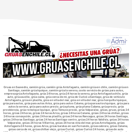
Gruas en Saavedra, camión grúa, camión grúa Antofagasta, camión grúa en chile, camión grúa en
Santiago, camión grúa Iquique, camión grúa la serena, costo servicio de grúas para autos,
empresa grúa Antofagasta, grúa 24 horas, grúa 24 horas la serena, grúa Antofagasta chile, grúa
auto, grúa auxilio, grúa cama, grúa cerca de mi, grúa de Curicó a Santiago, grúa de vehículo
Antofagasta, grúa en placilla, grúa en viña del mar, grúa en viña del mar, grúa horquilla Iquique,
grúa para autos, grúa para autos Arica, grúa para autos Calama, grúa para autos Iquique, grúa para
autos la serena, grúa para autos precio, grúa pluma, grúa pluma Calama, grúa precio, grúa
providencia, grúa remolque Iquique, grúa Temuco precio, grúa Valparaíso, grúas, gruas, grúas 24
horas, grúas 24 horas, grúas 24 horas Arica, grúas 24 horas Calama, grúas 24 horas chillan, grúas
24 horas concepción, grúas 24 horas placilla, grúas 24 horas Rancagua, grúas 24 horas Santiago,
grúas 24 horas Santiago, grúas 24 horas Santiago centro, grúas 24 horas Valdivia, grúas 24 horas
Valparaíso, grúas 24 horas Villarrica, grúas 24 horas vina del mar, grúas Antofagasta, grúas
Antofagasta 24 horas, grúas Arica, grúas baratas en san Fernando, grúas cabrera, grúas Calama,
grúas cerca de mi, grúas chillan viejo, grúas Curicó, grúas Curicó 24 horas, grúas de auto