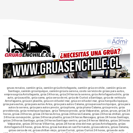
gruas renaico, camión grúa, camión grúa Antofagasta, camión grúa en chile, camión grúa en
Santiago, camión grúa Iquique, camión grúa la serena, costo servicio de grúas para autos,
empresa grúa Antofagasta, grúa 24 horas, grúa 24 horas la serena, grúa Antofagasta chile, grúa
auto, grúa auxilio, grúa cama, grúa cerca de mi, grúa de Curicó a Santiago, grúa de vehículo
Antofagasta, grúa en placilla, grúa en viña del mar, grúa en viña del mar, grúa horquilla Iquique,
grúa para autos, grúa para autos Arica, grúa para autos Calama, grúa para autos Iquique, grúa para
autos la serena, grúa para autos precio, grúa pluma, grúa pluma Calama, grúa precio, grúa
providencia, grúa remolque Iquique, grúa Temuco precio, grúa Valparaíso, grúas, gruas, grúas 24
horas, grúas 24 horas, grúas 24 horas Arica, grúas 24 horas Calama, grúas 24 horas chillan, grúas
24 horas concepción, grúas 24 horas placilla, grúas 24 horas Rancagua, grúas 24 horas Santiago,
grúas 24 horas Santiago, grúas 24 horas Santiago centro, grúas 24 horas Valdivia, grúas 24 horas
Valparaíso, grúas 24 horas Villarrica, grúas 24 horas vina del mar, grúas Antofagasta, grúas
Antofagasta 24 horas, grúas Arica, grúas baratas en san Fernando, grúas cabrera, grúas Calama,
grúas cerca de mi, grúas chillan viejo, grúas Curicó, grúas Curicó 24 horas, grúas de auto