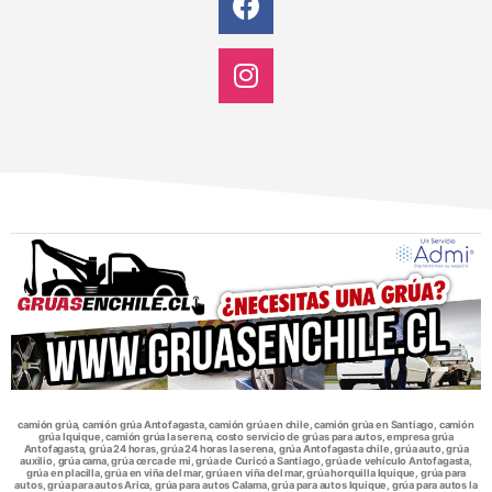
camión grúa, camión grúa Antofagasta, camión grúa en chile, camión grúa en Santiago, camión
grúa Iquique, camión grúa la serena, costo servicio de grúas para autos, empresa grúa
Antofagasta, grúa 24 horas, grúa 24 horas la serena, grúa Antofagasta chile, grúa auto, grúa
auxilio, grúa cama, grúa cerca de mi, grúa de Curicó a Santiago, grúa de vehículo Antofagasta,
grúa en placilla, grúa en viña del mar, grúa en viña del mar, grúa horquilla Iquique, grúa para
autos, grúa para autos Arica, grúa para autos Calama, grúa para autos Iquique, grúa para autos la