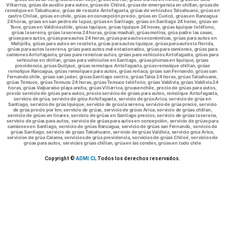
Villarrica, grúas de auxilio para autos, grúas de Chiloé, grúas de emergencia en chillan, grúas de
remolque en Talcahuano, grúas de rescate Antofagasta, grúas de vehículos Talcahuano, grúas en
castro Chiloé, grúas en chile, grúas en concepción precio, grúas en Curicó, grúas en Rancagua
24 horas, grúas en san pedro de la paz, grúas en Santiago, grúas en Santiago 24 horas, grúas en
Teno, grúas en Valdivia chile, grúas Iquique, grúas Iquique 24 horas, grúas Iquique teléfono,
grúas la serena, grúas la serena 24 horas, grúas machali, grúas molina, grúa padre las casas,
grúas para autos, grúas para autos 24 horas, grúas para autos económicas, grúas para autos en
Melipilla, grúas para autos en recoleta, grúas para autos Iquique, grúas para autos la florida,
grúas para autos la serena, grúas para autos mal estacionados, grúas para camiones, grúas para
camiones Antofagasta, grúas para remolcar autos, grúas para vehículos Antofagasta, grúas para
vehículos en chillan, grúas para vehículos en Santiago, grúas plumas en Iquique, grúas
providencia, grúas Quilpué, grúas remolque Antofagasta, grúas remolque chillan, grúas
remolque Rancagua, grúas remolques para autos, grúas reñaca, grúas san Fernando, grúas san
Fernando chile, grúas san javier, grúas Santiago centro, grúas Talca 24 horas, grúas Talcahuano,
grúas Temuco, grúas Temuco 24 horas, grúas Temuco teléfono, grúas Valdivia, grúas Valdivia 24
horas, grúas Valparaíso playa ancha, grúas Villarrica, gruasenchile, precio de grúas para autos,
precio servicio de grúas para autos, precio servicio de grúas para autos, remolque Antofagasta,
servicio de grúa, servicio de grúa Antofagasta, servicio de grúa Arica, servicio de grúa en
Santiago, servicio de grúa Iquique, servicio de grúa la serena, servicio de grúa precio, servicio
de grúa precio por km, servicio de grúas, servicio de grúas Arica, servicio de grúas chillan,
servicio de grúas en linares, servicio de grúas en Santiago precios, servicio de grúas la serena,
servicio de grúas para autos, servicio de grúas para autos en concepción, servicio de grúas para
camiones en Santiago, servicio de grúas Rancagua, servicio de grúas san Fernando, servicio de
grúas Santiago, servicio de grúas Talcahuano, servicio de grúas Valdivia, servicio grúa Arica,
servicios de grúa Calama, servicios de grúa providencia, servicios de grúas Chiloé, servicios de
grúas para autos, servicios grúas chillan, grúa en las condes, grúas en todo chile
Copyright ©
ADMI.CL
Todos los derechos reservados.