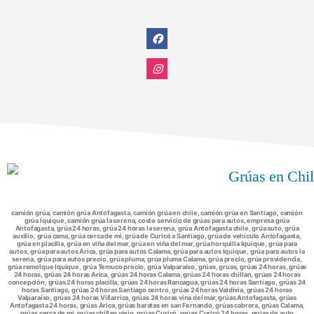
camión grúa, camión grúa Antofagasta, camión grúa en chile, camión grúa en Santiago, camión
grúa Iquique, camión grúa la serena, costo servicio de grúas para autos, empresa grúa
Antofagasta, grúa 24 horas, grúa 24 horas la serena, grúa Antofagasta chile, grúa auto, grúa
auxilio, grúa cama, grúa cerca de mi, grúa de Curicó a Santiago, grúa de vehículo Antofagasta,
grúa en placilla, grúa en viña del mar, grúa en viña del mar, grúa horquilla Iquique, grúa para
autos, grúa para autos Arica, grúa para autos Calama, grúa para autos Iquique, grúa para autos la
serena, grúa para autos precio, grúa pluma, grúa pluma Calama, grúa precio, grúa providencia,
grúa remolque Iquique, grúa Temuco precio, grúa Valparaíso, grúas, gruas, grúas 24 horas, grúas
24 horas, grúas 24 horas Arica, grúas 24 horas Calama, grúas 24 horas chillan, grúas 24 horas
concepción, grúas 24 horas placilla, grúas 24 horas Rancagua, grúas 24 horas Santiago, grúas 24
horas Santiago, grúas 24 horas Santiago centro, grúas 24 horas Valdivia, grúas 24 horas
Valparaíso, grúas 24 horas Villarrica, grúas 24 horas vina del mar, grúas Antofagasta, grúas
Antofagasta 24 horas, grúas Arica, grúas baratas en san Fernando, grúas cabrera, grúas Calama,
grúas cerca de mi, grúas chillan viejo, grúas Curicó, grúas Curicó 24 horas, grúas de auto