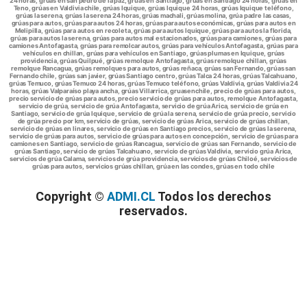
24 horas, grúas en san pedro de la paz, grúas en Santiago, grúas en Santiago 24 horas, grúas en
Teno, grúas en Valdivia chile, grúas Iquique, grúas Iquique 24 horas, grúas Iquique teléfono,
grúas la serena, grúas la serena 24 horas, grúas machali, grúas molina, grúa padre las casas,
grúas para autos, grúas para autos 24 horas, grúas para autos económicas, grúas para autos en
Melipilla, grúas para autos en recoleta, grúas para autos Iquique, grúas para autos la florida,
grúas para autos la serena, grúas para autos mal estacionados, grúas para camiones, grúas para
camiones Antofagasta, grúas para remolcar autos, grúas para vehículos Antofagasta, grúas para
vehículos en chillan, grúas para vehículos en Santiago, grúas plumas en Iquique, grúas
providencia, grúas Quilpué, grúas remolque Antofagasta, grúas remolque chillan, grúas
remolque Rancagua, grúas remolques para autos, grúas reñaca, grúas san Fernando, grúas san
Fernando chile, grúas san javier, grúas Santiago centro, grúas Talca 24 horas, grúas Talcahuano,
grúas Temuco, grúas Temuco 24 horas, grúas Temuco teléfono, grúas Valdivia, grúas Valdivia 24
horas, grúas Valparaíso playa ancha, grúas Villarrica, gruasenchile, precio de grúas para autos,
precio servicio de grúas para autos, precio servicio de grúas para autos, remolque Antofagasta,
servicio de grúa, servicio de grúa Antofagasta, servicio de grúa Arica, servicio de grúa en
Santiago, servicio de grúa Iquique, servicio de grúa la serena, servicio de grúa precio, servicio
de grúa precio por km, servicio de grúas, servicio de grúas Arica, servicio de grúas chillan,
servicio de grúas en linares, servicio de grúas en Santiago precios, servicio de grúas la serena,
servicio de grúas para autos, servicio de grúas para autos en concepción, servicio de grúas para
camiones en Santiago, servicio de grúas Rancagua, servicio de grúas san Fernando, servicio de
grúas Santiago, servicio de grúas Talcahuano, servicio de grúas Valdivia, servicio grúa Arica,
servicios de grúa Calama, servicios de grúa providencia, servicios de grúas Chiloé, servicios de
grúas para autos, servicios grúas chillan, grúa en las condes, grúas en todo chile
Copyright ©
ADMI.CL
Todos los derechos
reservados.