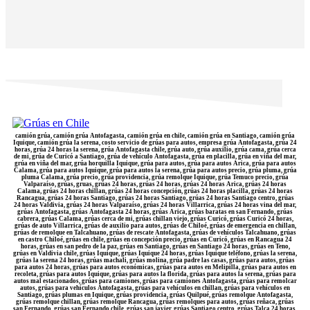
camión grúa, camión grúa Antofagasta, camión grúa en chile, camión grúa en Santiago, camión grúa
Iquique, camión grúa la serena, costo servicio de grúas para autos, empresa grúa Antofagasta, grúa 24
horas, grúa 24 horas la serena, grúa Antofagasta chile, grúa auto, grúa auxilio, grúa cama, grúa cerca
de mi, grúa de Curicó a Santiago, grúa de vehículo Antofagasta, grúa en placilla, grúa en viña del mar,
grúa en viña del mar, grúa horquilla Iquique, grúa para autos, grúa para autos Arica, grúa para autos
Calama, grúa para autos Iquique, grúa para autos la serena, grúa para autos precio, grúa pluma, grúa
pluma Calama, grúa precio, grúa providencia, grúa remolque Iquique, grúa Temuco precio, grúa
Valparaíso, grúas, gruas, grúas 24 horas, grúas 24 horas, grúas 24 horas Arica, grúas 24 horas
Calama, grúas 24 horas chillan, grúas 24 horas concepción, grúas 24 horas placilla, grúas 24 horas
Rancagua, grúas 24 horas Santiago, grúas 24 horas Santiago, grúas 24 horas Santiago centro, grúas
24 horas Valdivia, grúas 24 horas Valparaíso, grúas 24 horas Villarrica, grúas 24 horas vina del mar,
grúas Antofagasta, grúas Antofagasta 24 horas, grúas Arica, grúas baratas en san Fernando, grúas
cabrera, grúas Calama, grúas cerca de mi, grúas chillan viejo, grúas Curicó, grúas Curicó 24 horas,
grúas de auto Villarrica, grúas de auxilio para autos, grúas de Chiloé, grúas de emergencia en chillan,
grúas de remolque en Talcahuano, grúas de rescate Antofagasta, grúas de vehículos Talcahuano, grúas
en castro Chiloé, grúas en chile, grúas en concepción precio, grúas en Curicó, grúas en Rancagua 24
horas, grúas en san pedro de la paz, grúas en Santiago, grúas en Santiago 24 horas, grúas en Teno,
grúas en Valdivia chile, grúas Iquique, grúas Iquique 24 horas, grúas Iquique teléfono, grúas la serena,
grúas la serena 24 horas, grúas machali, grúas molina, grúa padre las casas, grúas para autos, grúas
para autos 24 horas, grúas para autos económicas, grúas para autos en Melipilla, grúas para autos en
recoleta, grúas para autos Iquique, grúas para autos la florida, grúas para autos la serena, grúas para
autos mal estacionados, grúas para camiones, grúas para camiones Antofagasta, grúas para remolcar
autos, grúas para vehículos Antofagasta, grúas para vehículos en chillan, grúas para vehículos en
Santiago, grúas plumas en Iquique, grúas providencia, grúas Quilpué, grúas remolque Antofagasta,
grúas remolque chillan, grúas remolque Rancagua, grúas remolques para autos, grúas reñaca, grúas
san Fernando, grúas san Fernando chile, grúas san javier, grúas Santiago centro, grúas Talca 24 horas,