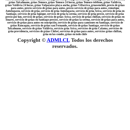
grúas Talcahuano, grúas Temuco, grúas Temuco 24 horas, grúas Temuco teléfono, grúas Valdivia,
grúas Valdivia 24 horas, grúas Valparaíso playa ancha, grúas Villarrica, gruasenchile, precio de grúas
para autos, precio servicio de grúas para autos, precio servicio de grúas para autos, remolque
Antofagasta, servicio de grúa, servicio de grúa Antofagasta, servicio de grúa Arica, servicio de grúa en
Santiago, servicio de grúa Iquique, servicio de grúa la serena, servicio de grúa precio, servicio de grúa
precio por km, servicio de grúas, servicio de grúas Arica, servicio de grúas chillan, servicio de grúas en
linares, servicio de grúas en Santiago precios, servicio de grúas la serena, servicio de grúas para autos,
servicio de grúas para autos en concepción, servicio de grúas para camiones en Santiago, servicio de
grúas Rancagua, servicio de grúas san Fernando, servicio de grúas Santiago, servicio de grúas
Talcahuano, servicio de grúas Valdivia, servicio grúa Arica, servicios de grúa Calama, servicios de
grúa providencia, servicios de grúas Chiloé, servicios de grúas para autos, servicios grúas chillan,
grúa en las condes, grúas en todo chile
Copyright ©
ADMI.CL
Todos los derechos
reservados.