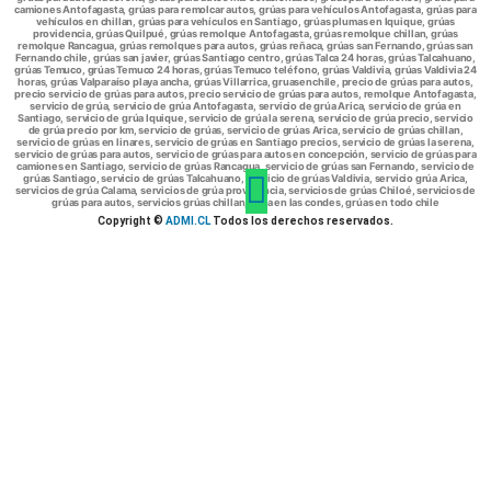
camiones Antofagasta, grúas para remolcar autos, grúas para vehículos Antofagasta, grúas para
vehículos en chillan, grúas para vehículos en Santiago, grúas plumas en Iquique, grúas
providencia, grúas Quilpué, grúas remolque Antofagasta, grúas remolque chillan, grúas
remolque Rancagua, grúas remolques para autos, grúas reñaca, grúas san Fernando, grúas san
Fernando chile, grúas san javier, grúas Santiago centro, grúas Talca 24 horas, grúas Talcahuano,
grúas Temuco, grúas Temuco 24 horas, grúas Temuco teléfono, grúas Valdivia, grúas Valdivia 24
horas, grúas Valparaíso playa ancha, grúas Villarrica, gruasenchile, precio de grúas para autos,
precio servicio de grúas para autos, precio servicio de grúas para autos, remolque Antofagasta,
servicio de grúa, servicio de grúa Antofagasta, servicio de grúa Arica, servicio de grúa en
Santiago, servicio de grúa Iquique, servicio de grúa la serena, servicio de grúa precio, servicio
de grúa precio por km, servicio de grúas, servicio de grúas Arica, servicio de grúas chillan,
servicio de grúas en linares, servicio de grúas en Santiago precios, servicio de grúas la serena,
servicio de grúas para autos, servicio de grúas para autos en concepción, servicio de grúas para
camiones en Santiago, servicio de grúas Rancagua, servicio de grúas san Fernando, servicio de
grúas Santiago, servicio de grúas Talcahuano, servicio de grúas Valdivia, servicio grúa Arica,
servicios de grúa Calama, servicios de grúa providencia, servicios de grúas Chiloé, servicios de
grúas para autos, servicios grúas chillan, grúa en las condes, grúas en todo chile
Copyright ©
ADMI.CL
Todos los derechos reservados.